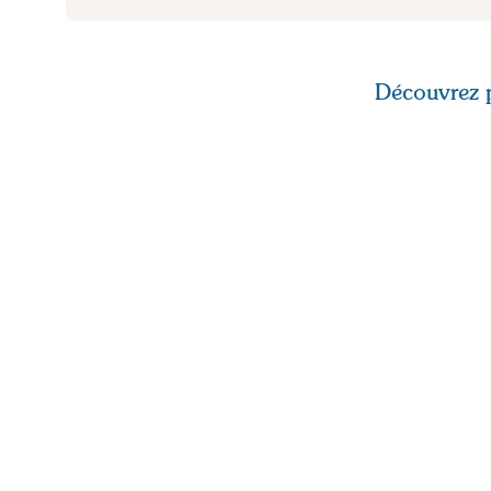
Découvrez p
LIENS RAPIDES
CONT
Boutique
CAZITEX 
À Savoir
Parc indu
À Propos de Nous
8930, Re