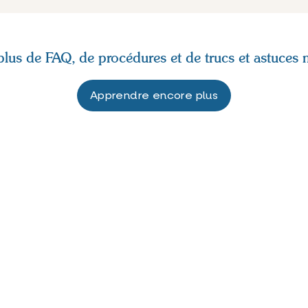
lus de FAQ, de procédures et de trucs et astuces 
Apprendre encore plus
ACT
S.A.
striel LAR C-25
kkem/Menin